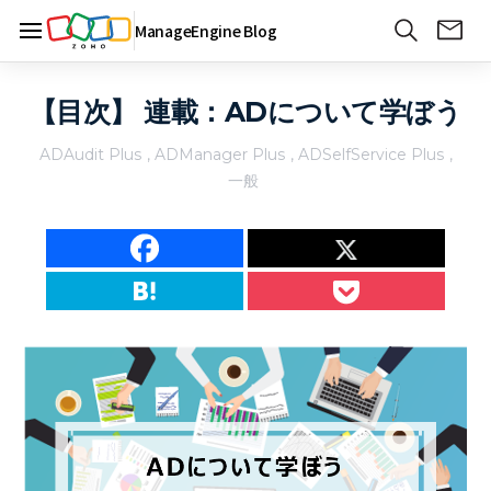
ManageEngine Blog
【目次】 連載：ADについて学ぼう
ADAudit Plus
,
ADManager Plus
,
ADSelfService Plus
,
一般