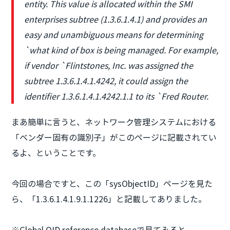
entity. This value is allocated within the SMI
enterprises subtree (1.3.6.1.4.1) and provides an
easy and unambiguous means for determining
`what kind of box is being managed. For example,
if vendor `Flintstones, Inc. was assigned the
subtree 1.3.6.1.4.1.4242, it could assign the
identifier 1.3.6.1.4.1.4242.1.1 to its `Fred Router.
まあ簡単に言うと、ネットワーク管理システムにおける
「ベンダー固有の識別子」がこのページに記載されてい
るよ、ということです。
今回の場合ですと、この「sysObjectID」ページを見た
ら、「1.3.6.1.4.1.9.1.1226」と記載してありました。
※Global OID reference databaseで見てみると、