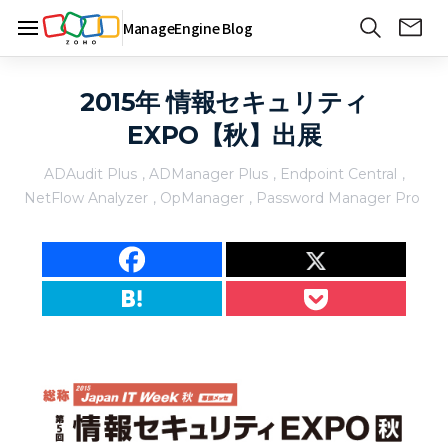
ManageEngine Blog
2015年 情報セキュリティ
EXPO【秋】出展
ADAudit Plus
,
ADManager Plus
,
Endpoint Central
,
NetFlow Analyzer
,
OpManager
,
Password Manager Pro