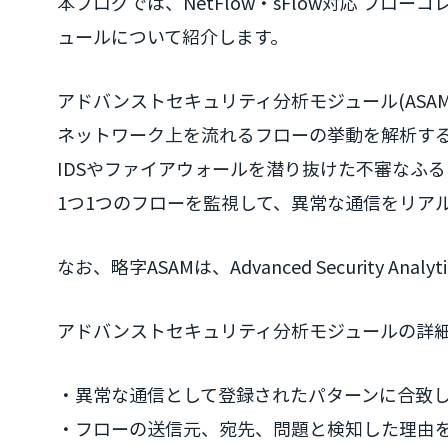
本ブログでは、NetFlow・sFlow対応 フローコ
ュールについて紹介します。
アドバンストセキュリティ分析モジュール(ASAM)は、
ネットワーク上を流れるフローの挙動を解析す
IDSやファイアウォールを潜り抜けた不審なふ
1つ1つのフローを監視して、異常な通信をリア
なお、略字ASAMは、Advanced Security Anal
アドバンストセキュリティ分析モジュールの詳
・異常な通信として登録されたパターンに合致
・フローの送信元、宛先、問題と検知した理由