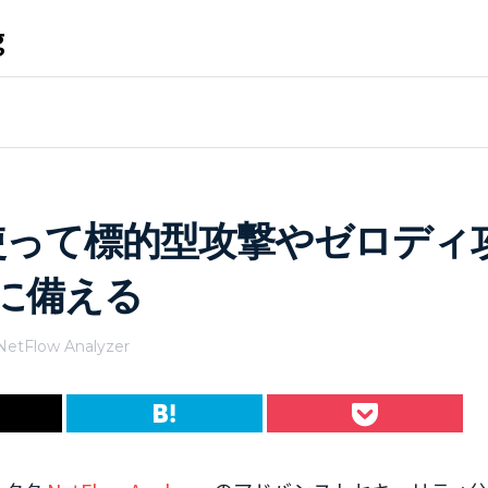
g
zerを使って標的型攻撃やゼロディ
に備える
NetFlow Analyzer