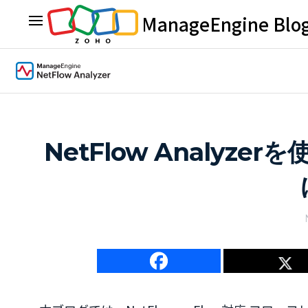
ManageEngine Blo
NetFlow Analy