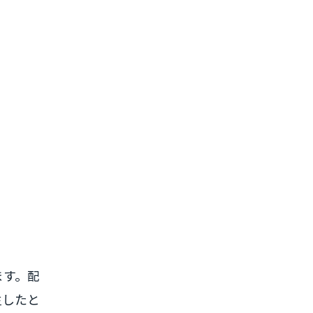
ます。配
生したと