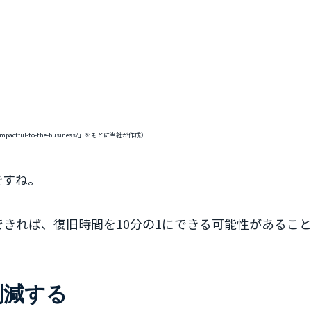
nt-impactful-to-the-business/」をもとに当社が作成）
ですね。
きれば、復旧時間を10分の1にできる可能性があるこ
削減する