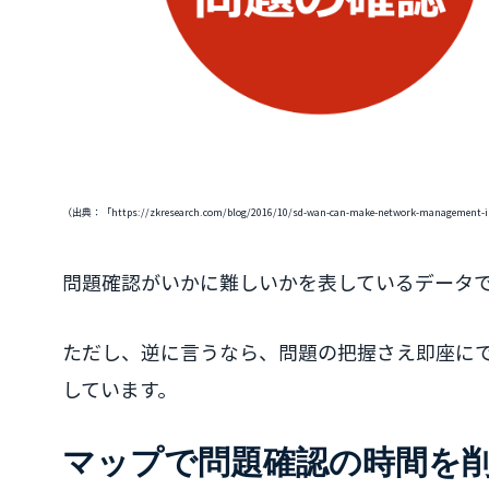
（出典：「https://zkresearch.com/blog/2016/10/sd-wan-can-make-network-manageme
問題確認がいかに難しいかを表しているデータ
ただし、逆に言うなら、問題の把握さえ即座にで
しています。
マップで問題確認の時間を