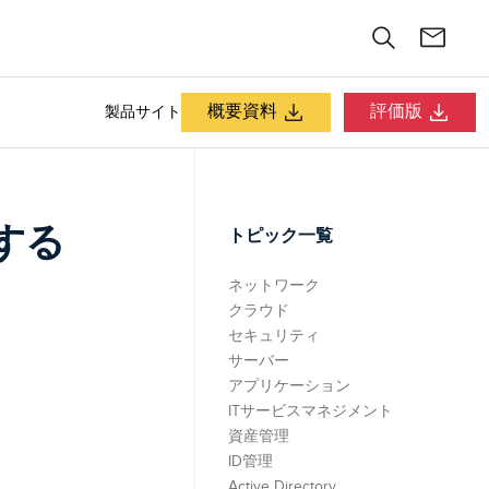
概要資料
評価版
製品サイト
する
トピック一覧
ネットワーク
クラウド
セキュリティ
サーバー
アプリケーション
ITサービスマネジメント
資産管理
ID管理
Active Directory