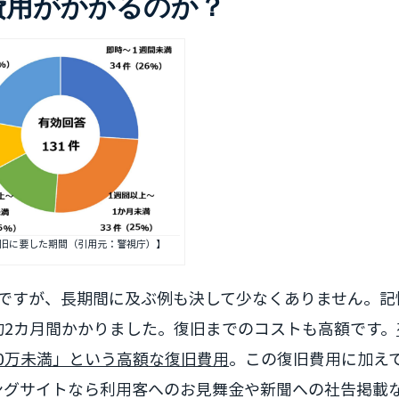
費用がかかるのか？
旧に要した期間（引用元：警視庁）】
数ですが、長期間に及ぶ例も決して少なくありません。記
約2カ月間かかりました。復旧までのコストも高額です。
00万未満」という高額な復旧費用
。この復旧費用に加え
ングサイトなら利用客へのお見舞金や新聞への社告掲載