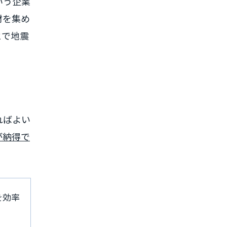
いう企業
材を集め
とで地震
ればよい
が納得で
を効率