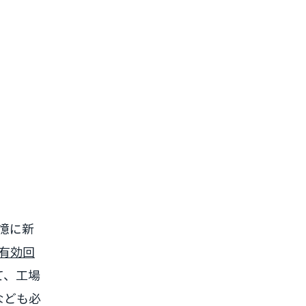
憶に新
有効回
て、工場
なども必