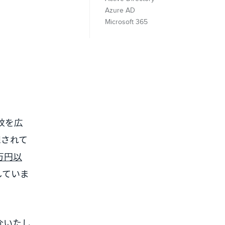
Azure AD
Microsoft 365
紋を広
想されて
万円以
していま
介いたし