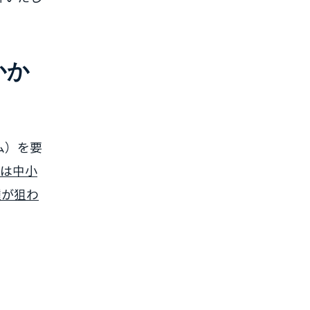
かか
ム）を要
%は中小
種が狙わ