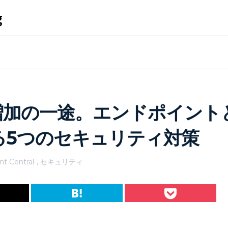
g
増加の一途。エンドポイント
る5つのセキュリティ対策
nt Central
,
セキュリティ