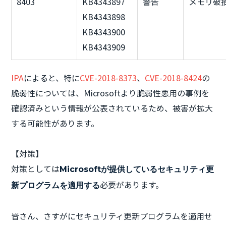
8403
KB4343897
警告
メモリ破
KB4343898
KB4343900
KB4343909
IPA
によると、特に
CVE-2018-8373
、
CVE-2018-8424
の
脆弱性については、Microsoftより脆弱性悪用の事例を
確認済みという情報が公表されているため、被害が拡大
する可能性があります。
【対策】
対策としては
Microsoftが提供しているセキュリティ更
必要があります。
新プログラムを適用する
皆さん、さすがにセキュリティ更新プログラムを適用せ